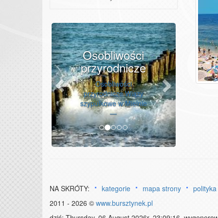
Previous
Next
Osobliwości
przyrodnicze
Osobliwości
przyrodnicze Wiązy
szypułkowe w Mielnie
—
NA SKRÓTY:
kategorie
mapa strony
polityka
2011 - 2026 ©
www.bursztynek.pl
dziś: Thursday, 06 August 2026r. 23:09:16, wygenero