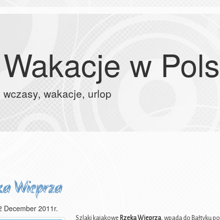
Wakacje w Pol
wczasy, wakacje, urlop
ka Wieprza
2 December 2011r.
Szlaki kajakowe
Rzeka Wieprza
, wpada do Bałtyku p