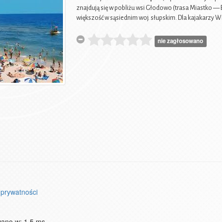
znajdują się w pobliżu wsi Głodowo (trasa Miastko — B
większość w sąsiednim woj. słupskim. Dla kajakarzy W
nie zagłosowano
 prywatności
wano w: 1.5 ms