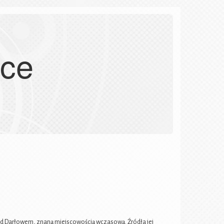
sce
od Darłowem, znaną miejscowością wczasową. Źródła jej