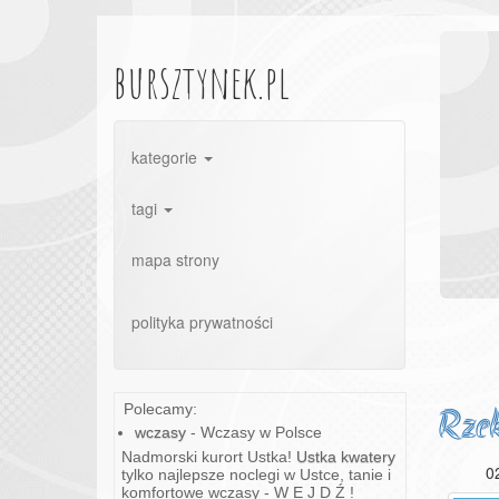
bursztynek.pl
kategorie
tagi
mapa strony
polityka prywatności
Polecamy:
Rze
wczasy
- Wczasy w Polsce
Nadmorski kurort Ustka!
Ustka kwatery
0
tylko najlepsze noclegi w Ustce, tanie i
komfortowe wczasy - W E J D Ź !