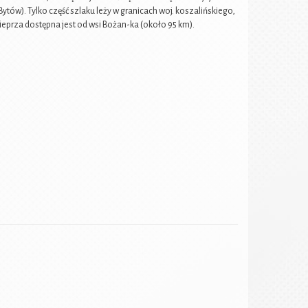
ytów). Tylko część szlaku leży w granicach woj. koszalińskiego,
ieprza dostępna jest od wsi Bożan-ka (około 95 km).