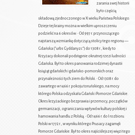
zarania swej historii
było częścią
składową zjednoczonego w X wieku Państwa Polskiego.
Dzieje tej krainy można w wielkim uproszczeniu
podzielić na 6 okresów: • Od 997 r. przynoszącego
najstarszą wzmiankę dotyczącą stolicy tego regionu —
Gdańska ("urbs Gyddanyzc") do 1308 r., kiedy to
Krzyżacy dokonali podstępnie okrutnej rzezi ludności
Gdańska. Był to okres panowania rodzimej dynastii
książąt gdańskich i gdańsko-pomorskich oraz
przynależności tych ziem do Polski. • Od 1308 r. do
zawartego w 1466 r. pokoju toruńskiego, na mocy
którego Polska odzyskała Gdańsk i Pomorze Gdańskie.
Okres krzyżackiego bezprawia i przemocy, początków
germanizacji, ograniczania wpływów kultury polskiej i
hamowania handlu z Polską. • Od 1466 r. do I rozbioru
Polski w 1772 r., w wyniku którego Prusacy zagarnęli
Pomorze Gdańskie. Był to okres najściślejszej więzi tego