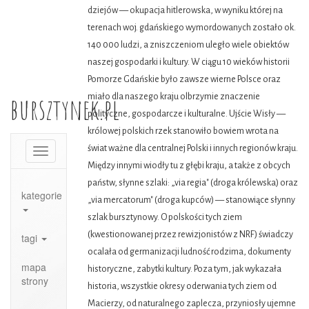
dziejów — okupacja hitlerowska, w wyniku której na
terenach woj. gdańskiego wymordowanych zostało ok.
140 000 ludzi, a zniszczeniom uległo wiele obiektów
naszej gospodarki i kultury. W ciągu 10 wieków historii
Pomorze Gdańskie było zawsze wierne Polsce oraz
bursztynek.pl
miało dla naszego kraju olbrzymie znaczenie
polityczne, gospodarcze i kulturalne. Ujście Wisły —
królowej polskich rzek stanowiło bowiem wrota na
świat ważne dla centralnej Polski i innych regionów kraju.
Toggle
navigation
Między innymi wiodły tu z głębi kraju, a także z obcych
państw, słynne szlaki: „via regia" (droga królewska) oraz
kategorie
„via mercatorum" (droga kupców) — stanowiące słynny
szlak bursztynowy. O polskości tych ziem
(kwestionowanej przez rewizjonistów z NRF) świadczy
tagi
ocalała od germanizacji ludność rodzima, dokumenty
mapa
historyczne, zabytki kultury. Poza tym, jak wykazała
strony
historia, wszystkie okresy oderwania tych ziem od
Macierzy, od naturalnego zaplecza, przyniosły ujemne