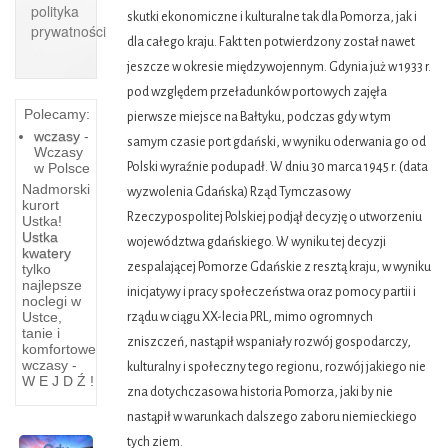
polityka
skutki ekonomiczne i kulturalne tak dla Pomorza, jak i
prywatności
dla całego kraju. Fakt ten potwierdzony został nawet
jeszcze w okresie międzywojennym. Gdynia już w 1933 r.
pod względem przeładunków portowych zajęła
Polecamy:
pierwsze miejsce na Bałtyku, podczas gdy w tym
wczasy
-
samym czasie port gdański, w wyniku oderwania go od
Wczasy
w Polsce
Polski wyraźnie podupadł. W dniu 30 marca 1945 r. (data
Narodziny
Nadmorski
wyzwolenia Gdańska) Rząd Tymczasowy
kurort
I
Rzeczypospolitej Polskiej podjął decyzję o utworzeniu
Ustka!
Ustka
Rozwoj
województwa gdańskiego. W wyniku tej decyzji
kwatery
Turystyki
zespalającej Pomorze Gdańskie z resztą kraju, w wyniku
tylko
najlepsze
inicjatywy i pracy społeczeństwa oraz pomocy partii i
noclegi w
Narodziny
Ustce,
rządu w ciągu XX-lecia PRL, mimo ogromnych
I
tanie i
zniszczeń, nastąpił wspaniały rozwój gospodarczy,
Rozwoj
komfortowe
wczasy -
Turystyki
kulturalny i społeczny tego regionu, rozwój jakiego nie
W E J D Ź !
na
zna dotychczasowa historia Pomorza, jaki by nie
wybrzeżu
nastąpił w warunkach dalszego zaboru niemieckiego
Gdańskim
Previous
Next
tych ziem.