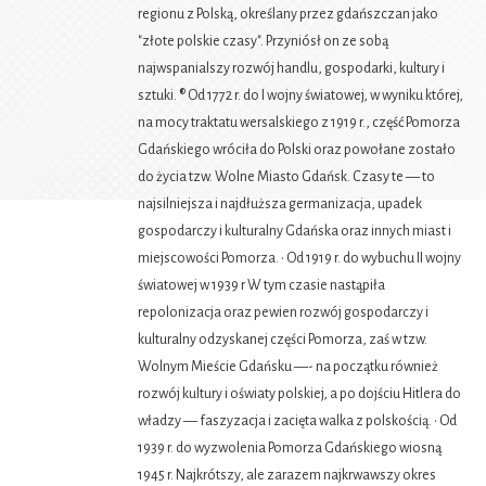
regionu z Polską, określany przez gdańszczan jako
"złote polskie czasy". Przyniósł on ze sobą
najwspanialszy rozwój handlu, gospodarki, kultury i
sztuki. ® Od 1772 r. do I wojny światowej, w wyniku której,
na mocy traktatu wersalskiego z 1919 r., część Pomorza
Gdańskiego wróciła do Polski oraz powołane zostało
do życia tzw. Wolne Miasto Gdańsk. Czasy te — to
najsilniejsza i najdłuższa germanizacja, upadek
gospodarczy i kulturalny Gdańska oraz innych miast i
miejscowości Pomorza. • Od 1919 r. do wybuchu II wojny
światowej w 1939 r W tym czasie nastąpiła
repolonizacja oraz pewien rozwój gospodarczy i
kulturalny odzyskanej części Pomorza, zaś w tzw.
Wolnym Mieście Gdańsku —- na początku również
rozwój kultury i oświaty polskiej, a po dojściu Hitlera do
władzy — faszyzacja i zacięta walka z polskością. • Od
1939 r. do wyzwolenia Pomorza Gdańskiego wiosną
1945 r. Najkrótszy, ale zarazem najkrwawszy okres