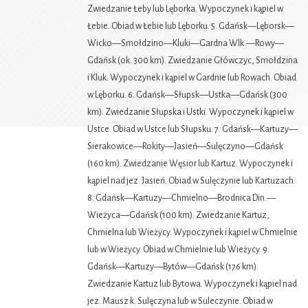
Zwiedzanie Łeby lub Lęborka. Wypoczynek i kąpiel w
Łebie. Obiad w Łebie lub Lęborku. 5. Gdańsk—Lęborsk—
Wicko—Smołdzino—Kluki—Gardna Wlk.—Rowy—
Gdańsk (ok. 300 km). Zwiedzanie Główczyc, Smołdzina
i Kluk. Wypoczynek i kąpiel w Gardnie lub Rowach. Obiad
w Lęborku. 6. Gdańsk—Słupsk—Ustka—Gdańsk (300
km). Zwiedzanie Słupska i Ustki. Wypoczynek i kąpiel w
Ustce. Obiad w Ustce lub Słupsku. 7. Gdańsk—Kartuzy—
Sierakowice—Rokity—Jasień—Sulęczyno—Gdańsk
(160 km). Zwiedzanie Węsior lub Kartuz. Wypoczynek i
kąpiel nad jez. Jasień. Obiad w Sulęczynie lub Kartuzach.
8. Gdańsk—Kartuzy—Chmielno—Brodnica Din.—
Wieżyca—Gdańsk (100 km). Zwiedzanie Kartuz,
Chmielna lub Wieżycy. Wypoczynek i kąpiel w Chmielnie
lub w Wieżycy. Obiad w Chmielnie lub Wieżycy. 9.
Gdańsk—Kartuzy—Bytów—Gdańsk (176 km).
Zwiedzanie Kartuz lub Bytowa. Wypoczynek i kąpiel nad
jez. Mausz k. Sulęczyna lub w Suleczynie. Obiad w