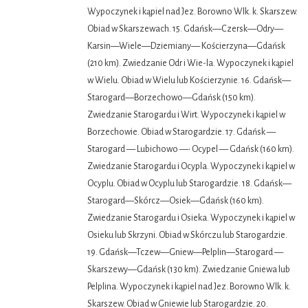
Wypoczynek i kąpiel nad Jez. Borowno Wlk. k. Skarszew.
Obiad w Skarszewach. 15. Gdańsk—Czersk—Odry—
Karsin—Wiele—Dziemiany— Kościerzyna—Gdańsk
(210 km). Zwiedzanie Odr i Wie-la. Wypoczynek i kąpiel
w Wielu. Obiad w Wielu lub Kościerzynie. 16. Gdańsk—
Starogard—Borzechowo—Gdańsk (150 km).
Zwiedzanie Starogardu i Wirt. Wypoczynek i kąpiel w
Borzechowie. Obiad w Starogardzie. 17. Gdańsk —
Starogard — Lubichowo —• Ocypel — Gdańsk (160 km).
Zwiedzanie Starogardu i Ocypla. Wypoczynek i kąpiel w
Ocyplu. Obiad w Ocyplu lub Starogardzie. 18. Gdańsk—
Starogard—Skórcz—Osiek—Gdańsk (160 km).
Zwiedzanie Starogardu i Osieka. Wypoczynek i kąpiel w
Osieku lub Skrzyni. Obiad w Skórczu lub Starogardzie.
19. Gdańsk—Tczew—Gniew—Pelplin—Starogard —
Skarszewy—Gdańsk (130 km). Zwiedzanie Gniewa lub
Pelplina. Wypoczynek i kąpiel nad Jez. Borowno Wlk. k.
Skarszew. Obiad w Gniewie lub Starogardzie. 20.