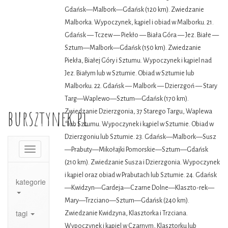
Gdańsk—Malbork—Gdańsk (120 km). Zwiedzanie
Malborka. Wypoczynek, kąpiel i obiad w Malborku. 21.
Gdańsk — Tczew — Piekło — Biała Góra — Jez. Białe —
Sztum—Malbork—Gdańsk (150 km). Zwiedzanie
Piekła, Białej Góry i Sztumu. Wypoczynek i kąpiel nad
Jez. Białym lub w Sztumie. Obiad w Sztumie lub
Malborku. 22. Gdańsk — Malbork — Dzierzgoń — Stary
Targ—Waplewo—Sztum—Gdańsk (170 km).
bursztynek.pl
Zwiedzanie Dzierzgonia, 37 Starego Targu, Waplewa
*lub Sztumu. Wypoczynek i kąpiel w Sztumie. Obiad w
Dzierzgoniu lub Sztumie. 23. Gdańsk—Malbork—Susz
Toggle
—Prabuty—Mikołajki Pomorskie—Sztum—Gdańsk
navigation
(210 km). Zwiedzanie Susza i Dzierzgonia. Wypoczynek
i kąpiel oraz obiad w Prabutach lub Sztumie. 24. Gdańsk
kategorie
—Kwidzyn—Gardeja—Czarne Dolne—Klaszto-rek—
Mary—Trzciano—Sztum—Gdańsk (240 km).
tagi
Zwiedzanie Kwidzyna, Klasztorka i Trzciana.
Wypoczynek i kąpiel w Czarnym, Klasztorku lub