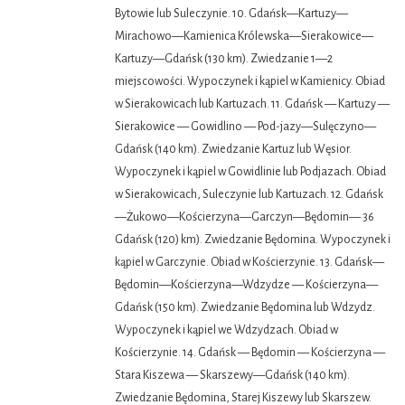
Bytowie lub Suleczynie. 10. Gdańsk—Kartuzy—
Mirachowo—Kamienica Królewska—Sierakowice—
Kartuzy—Gdańsk (130 km). Zwiedzanie 1—2
miejscowości. Wypoczynek i kąpiel w Kamienicy. Obiad
w Sierakowicach lub Kartuzach. 11. Gdańsk — Kartuzy —
Sierakowice — Gowidlino — Pod-jazy—Sulęczyno—
Gdańsk (140 km). Zwiedzanie Kartuz lub Węsior.
Wypoczynek i kąpiel w Gowidlinie lub Podjazach. Obiad
w Sierakowicach, Suleczynie lub Kartuzach. 12. Gdańsk
—Żukowo—Kościerzyna—Garczyn—Będomin— 36
Gdańsk (120) km). Zwiedzanie Będomina. Wypoczynek i
kąpiel w Garczynie. Obiad w Kościerzynie. 13. Gdańsk—
Będomin—Kościerzyna—Wdzydze — Kościerzyna—
Gdańsk (150 km). Zwiedzanie Będomina lub Wdzydz.
Wypoczynek i kąpiel we Wdzydzach. Obiad w
Kościerzynie. 14. Gdańsk — Będomin — Kościerzyna —
Stara Kiszewa — Skarszewy—Gdańsk (140 km).
Zwiedzanie Będomina, Starej Kiszewy lub Skarszew.