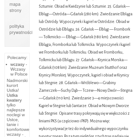
mapa
Sztumie. Obiad w Kwidzynie lub Sztumie. 25. Gdańsk—
strony
Elbląg—Ostróda—Gdańsk (280 km). Zwiedzanie Elbląga
lub Ostródy. Wypoczynek i kąpiel w Ostródzie. Obiad w
polityka
Ostródzie lub Elblągu. 26. Gdańsk — Elbląg — Frombork
prywatności
— Tolkmicko — Elbląg— Gdańsk (180 km). Zwiedzanie
Elbląga, Fromborka lub Tolkmicka. Wypoczynek i kąpiel
we Fromborku lub Tolkmicku. Obiad we Fromborku,
Polecamy:
Tolkmicku lub Elblągu. 27. Gdańsk—Krynica Morska—
wczasy
-
Gdańsk (108 km). Zwiedzanie Muzeum Stutthof oraz
Wczasy
w Polsce
Krynicy Morskiej. Wypoczynek, kąpiel i obiad w Krynicy
Nadmorski
lub Stegnie. 28. Gdańsk—Wróblewo—Grabiny
kurort
Ustka!
Zameczek—Suchy Dąb— Tczew—Nowy Dwór—Stegna
Ustka
—Gdańsk (110 km). Zwiedzanie 3—4 miejscowości.
kwatery
tylko
Kąpiel w Stegnie lub Jantarze. Obiad w Nowym Dworze
najlepsze
Koszalin
lub Stegnie. Opisane trasy pokrywają się w większości z
noclegi w
Ustce,
liniami PKS (a częściowo i PKP). Można więc
Nad
tanie i
maleńką
wykorzystywać je też do indywidualnego wypoczynku
komfortowe
wczasy -
rzeczką
turystycznego. Poza tym niektóre z tych tras nadają się