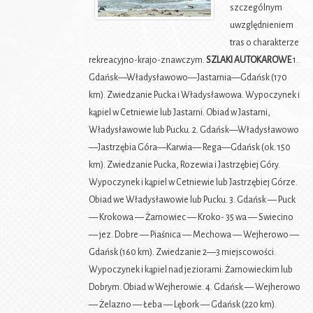
szczególnym
uwzględnieniem
tras o charakterze
rekreacyjno-krajo-znawczym.
SZLAKI AUTOKAROWE
1.
Gdańsk—Władysławowo—Jastarnia—Gdańsk (170
km). Zwiedzanie Pucka i Władysławowa. Wypoczynek i
kąpiel w Cetniewie lub Jastarni. Obiad w Jastarni,
Władysławowie lub Pucku. 2. Gdańsk—Władysławowo
—Jastrzębia Góra—Karwia— Rega—Gdańsk (ok. 150
km). Zwiedzanie Pucka, Rozewia i Jastrzębiej Góry.
Wypoczynek i kąpiel w Cetniewie lub Jastrzębiej Górze.
Obiad we Władysławowie lub Pucku. 3. Gdańsk — Puck
— Krokowa — Żarnowiec — Kroko- 35 wa — Swiecino
— jez. Dobre — Piaśnica — Mechowa — Wejherowo —
Gdańsk (160 km). Zwiedzanie 2—3 miejscowości.
Wypoczynek i kąpiel nad jeziorami: Żarnowieckim lub
Dobrym. Obiad w Wejherowie. 4. Gdańsk — Wejherowo
— Żelazno — Łeba — Lębork — Gdańsk (220 km).